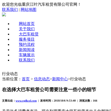
欢迎您光临重庆江叶汽车租赁有限公司官网！
联系我们
|
网站地图
网站首页
关于我们
大巴车租赁
服务项目
预约流程
新闻阅读
车辆展示
联系我们
行业动态
当前位置：
首页
>
信息动态
>
新闻中心
>行业动态
在选择大巴车租赁公司需要注意一些小的细节
文章出处：
www.cqdkczl.com
| 发布时间：2018/10/6 9:53:40 | 浏览次数：166