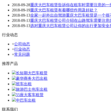
2018-09-28
重庆大巴车租赁告诉你在租车时需要注意的一
2018-09-19
重庆大巴车租赁有着哪些作用及好处？
2018-09-13
全家一起外出自驾游重庆大巴车租赁是一个很
2018-09-13
重庆大巴车租赁公司介绍在山路驾车需要注意
2018-09-13
选对重庆大巴车租赁公司让你的出行更加安全
行业动态
+
公司动态
+
行业动态
+
常见问题
推荐产品
长短期大巴车租赁
豪华商务大巴出租
班车出租
旅游巴士包车出租
55座大客车租赁
中巴车出租
联系我们