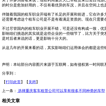
关于许多消费者来说，现在利用重庆大巴车租赁来出去自驾游
的时分是愈加好用的，不仅有着优异的车况，并且在空间上也
伴随着我国的租车职业开端有了长足的开展和前进，它在许多
还需要考虑这个租车公司是不是有着满足资质的。现在只需要
不过尽管国内的租车职业开展不错，可是还没有构成一致，优
影响咱们挑选的其实就是这些企业的一些细节了，比方关于突
是对后者来说的话，更是影响十分大的。
从这几年的开展来看的话，其实影响咱们运用体会的都是这些
声明：本站部分内容图片来源于互联网，如有侵权第一时间联
分享到：
【
打印此页
】【
关闭
】
上一条：
选择重庆客车租赁公司可以享有很多不同种类的车型
相关文章