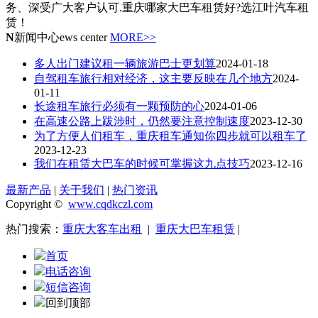
务、深受广大客户认可.重庆哪家大巴车租赁好?选江叶汽车租
赁！
N
新闻中心
ews center
MORE>>
多人出门建议租一辆旅游巴士更划算
2024-01-18
自驾租车旅行相对经济，这主要反映在几个地方
2024-
01-11
长途租车旅行必须有一颗预防的心
2024-01-06
在高速公路上跋涉时，仍然要注意控制速度
2023-12-30
为了方便人们租车，重庆租车通知你四步就可以租车了
2023-12-23
我们在租赁大巴车的时候可掌握这九点技巧
2023-12-16
最新产品
|
关于我们
|
热门资讯
Copyright ©
www.cqdkczl.com
热门搜索：
重庆大客车出租
|
重庆大巴车租赁
|
首页
电话咨询
短信咨询
回到顶部